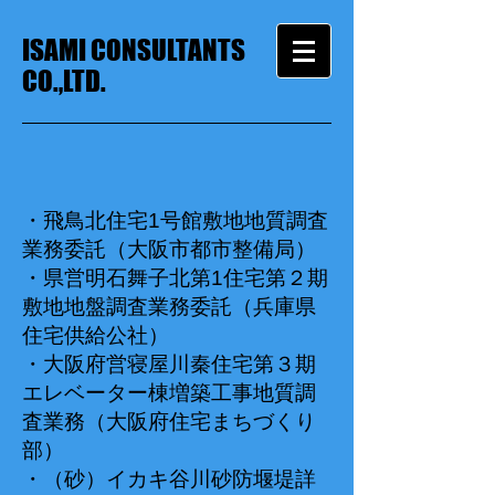
ISAMI CONSULTANTS
CO.,LTD.
・飛鳥北住宅1号館敷地地質調査
業務委託（大阪市都市整備局）
・県営明石舞子北第1住宅第２期
敷地地盤調査業務委託（
兵庫県
住宅供給公社）
・大阪府営寝屋川秦住宅第３期
エレベーター棟増築工事地質調
査業務（大阪府住宅まちづくり
部）
・（砂）イカキ谷川砂防堰堤詳